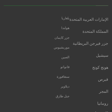
بلغاريا
الإمارات العربية المتحدة
هولندا
المملكة المتحدة
جزر كايمان
جزر فيرجن البريطانية
موريشيوس
سيشيل
الصين
هونج كونج
فانواتو
سنغافورة
قبرص
ديلاوير
المجر
جبل طارق
رومانيا