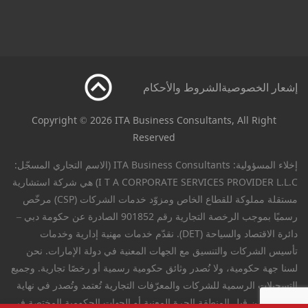
إشعار الخصوصية
الشروط والأحكام
Copyright © 2026 ITA Business Consultants, All Right
Reserved
إخلاء المسؤولية: ITA Business Consultants (الاسم التجاري المسجّل:
I T A CORPORATE SERVICES PROVIDER L.L.C) هي شركة استشارية
مستقلة مملوكة للقطاع الخاص ومزوّد خدمات الشركات (CSP) مرخّص
رسميًا بموجب الرخصة التجارية رقم 901852 الصادرة عن حكومة دبي –
دائرة الاقتصاد والسياحة (DET). نقدّم خدمات مهنية إدارية وخدمات
تأسيس الشركات والتنسيق مع الجهات المعنية في دولة الإمارات. نحن
لسنا جهة حكومية، ولا نُصدر وثائق حكومية رسمية أو رخصًا تجارية. وجميع
التسجيلات الرسمية للشركات والمعرّفات التجارية تُعتمد وتُصدر في نهاية
المطاف من قبل المنطقة الحرة المعنية أو الجهات الحكومية المختصة في