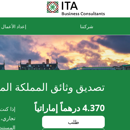
شركتنا
إعداد الأعمال
تصديق وثائق المملكة المت
4.370 درهماً إماراتياً
إذا كنت
تجاري، 
طلب
المستند