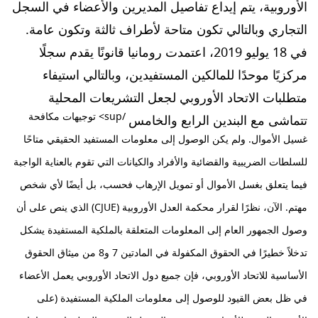
الأوروبية، يتم إيداع تفاصيل المديرين والأعضاء في السجل
التجاري وبالتالي تكون متاحة لأطراف ثالثة وتكون عامة.
في 18 يوليو 2019، اعتمدت رومانيا قانونًا يقدم سجلًا
مركزيًا موحدًا للمالكين المستفيدين، وبالتالي استيفاء
متطلبات الاتحاد الأوروبي لجعل التشريعات المحلية
/sup> توجيهات مكافحة
تتماشى مع البندين الرابع
والخامس
غسيل الأموال. ولم يكن الوصول إلى معلومات المستفيد الحقيقي متاحًا
للسلطات الضريبية والقضائية والأفراد والكيانات التي تقوم بالعناية الواجبة
فيما يتعلق بغسل الأموال أو تمويل الإرهاب فحسب، بل أيضًا لأي شخص
مهتم. الآن، نظرًا لقرار محكمة العدل الأوروبية (CJUE) الذي ينص على أن
وصول الجمهور العام إلى المعلومات المتعلقة بالملكية المستفيدة يشكل
تدخلاً خطيرًا في الحقوق المكفولة في المادتين 7 و8 من ميثاق الحقوق
الأساسية للاتحاد الأوروبي، فإن جميع دول الاتحاد الأوروبي يعمل الأعضاء
في ظل بعض القيود للوصول إلى معلومات الملكية المستفيدة (على