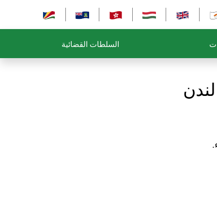
ات
السلطات القضائية
لندن
.