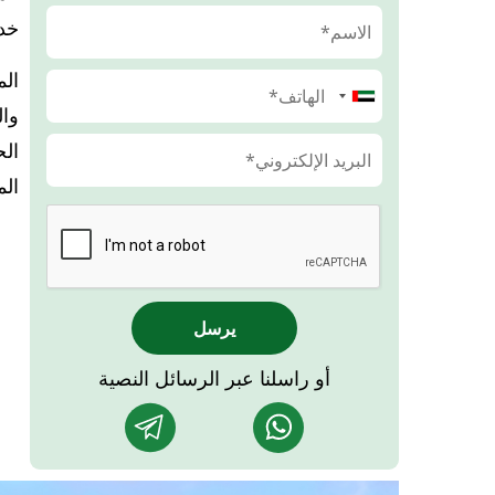
خد
الم
وال
الح
ال
يرسل
أو راسلنا عبر الرسائل النصية