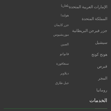
بلغاريا
الإمارات العربية المتحدة
هولندا
المملكة المتحدة
جزر كايمان
جزر فيرجن البريطانية
موريشيوس
سيشيل
الصين
هونج كونج
فانواتو
سنغافورة
قبرص
ديلاوير
المجر
جبل طارق
رومانيا
الخدمات