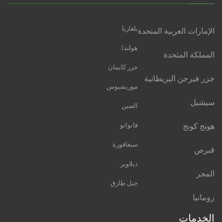
بلغاريا
الإمارات العربية المتحدة
هولندا
المملكة المتحدة
جزر كايمان
جزر فيرجن البريطانية
موريشيوس
سيشيل
الصين
هونج كونج
فانواتو
سنغافورة
قبرص
ديلاوير
المجر
جبل طارق
رومانيا
الخدمات