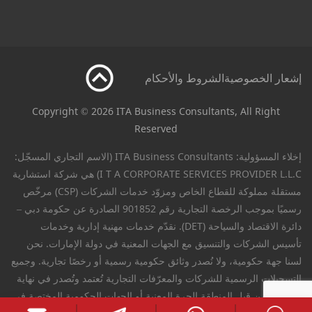
إشعار الخصوصية
الشروط والأحكام
Copyright © 2026 ITA Business Consultants, All Right
Reserved
إخلاء المسؤولية: ITA Business Consultants (الاسم التجاري المسجّل:
I T A CORPORATE SERVICES PROVIDER L.L.C) هي شركة استشارية
مستقلة مملوكة للقطاع الخاص ومزوّد خدمات الشركات (CSP) مرخّص
رسميًا بموجب الرخصة التجارية رقم 901852 الصادرة عن حكومة دبي –
دائرة الاقتصاد والسياحة (DET). نقدّم خدمات مهنية إدارية وخدمات
تأسيس الشركات والتنسيق مع الجهات المعنية في دولة الإمارات. نحن
لسنا جهة حكومية، ولا نُصدر وثائق حكومية رسمية أو رخصًا تجارية. وجميع
التسجيلات الرسمية للشركات والمعرّفات التجارية تُعتمد وتُصدر في نهاية
المطاف من قبل المنطقة الحرة المعنية أو الجهات الحكومية المختصة في