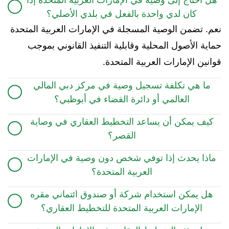
كان لدي واحدة بالفعل في بلدي الأصلي؟
نعم. تضمن الوصية المسجلة في الإمارات العربية المتحدة
حماية الأصول المحلية وقابلية التنفيذ القانوني بموجب
قوانين الإمارات العربية المتحدة.
ما هي تكلفة تسجيل وصية في مركز دبي المالي
العالمي أو دائرة القضاء في أبوظبي؟
تختلف الرسوم. يمكن أن تتراوح تكلفة التسجيل في مركز
كيف يمكن أن يساعد التخطيط العقاري في وصاية
دبي المالي العالمي بين 5.000 و10.000 درهم إماراتي
القصر؟
حسب نوع الوصية.
يسمح التخطيط العقاري للوالدين بتعيين أوصياء لأطفالهم
ماذا يحدث إذا توفي شخص دون وصية في الإمارات
قانونيًا من خلال بنود الوصية. في الإمارات العربية المتحدة،
العربية المتحدة؟
تولي المحاكم أهمية لأحكام الوصاية المسجلة، خاصة عند
في غياب وصية مسجلة، قد يتم توزيع تركة المتوفى وفقًا
هل يمكن استخدام شركة أو صندوق ائتماني مقره
توثيقها بموجب أنظمة معترف بها مثل مركز دبي المالي
للقانون الاتحادي لدولة الإمارات العربية المتحدة، بما في
الإمارات العربية المتحدة للتخطيط العقاري؟
العالمي أو دائرة القضاء في أبوظبي، مما يساعد على
ذلك عناصر من الشريعة الإسلامية — والتي قد لا تتوافق
نعم. يمكن أن يؤدي هيكلة الأصول تحت
شركات قابضة أو