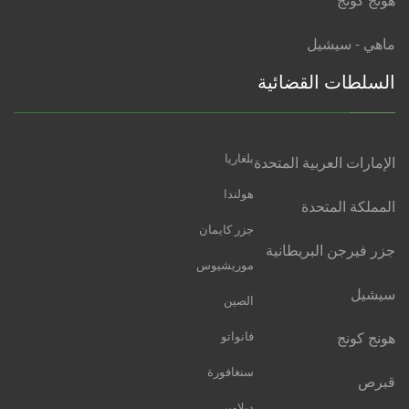
هونج كونج
ماهي - سيشيل
السلطات القضائية
بلغاريا
الإمارات العربية المتحدة
هولندا
المملكة المتحدة
جزر كايمان
جزر فيرجن البريطانية
موريشيوس
سيشيل
الصين
هونج كونج
فانواتو
سنغافورة
قبرص
ديلاوير