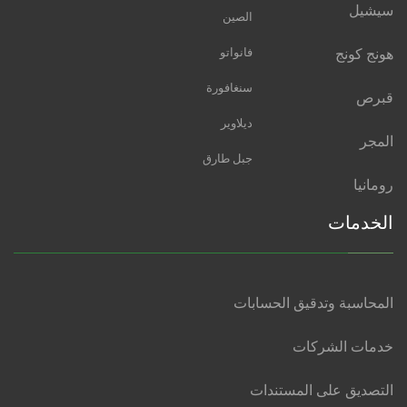
سيشيل
الصين
هونج كونج
فانواتو
سنغافورة
قبرص
ديلاوير
المجر
جبل طارق
رومانيا
الخدمات
المحاسبة وتدقيق الحسابات
خدمات الشركات
التصديق على المستندات