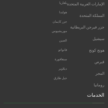
بلغاريا
الإمارات العربية المتحدة
هولندا
المملكة المتحدة
جزر كايمان
جزر فيرجن البريطانية
موريشيوس
سيشيل
الصين
هونج كونج
فانواتو
سنغافورة
قبرص
ديلاوير
المجر
جبل طارق
رومانيا
الخدمات