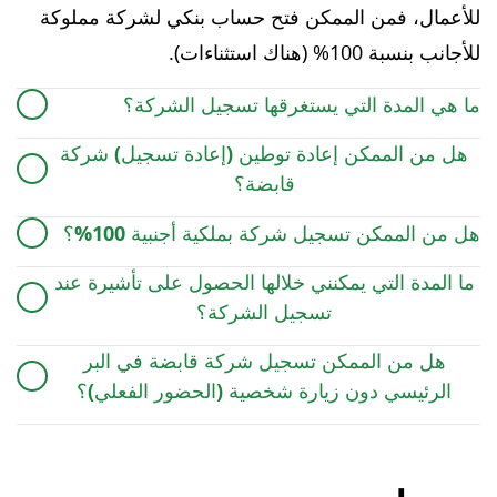
للأعمال، فمن الممكن فتح حساب بنكي لشركة مملوكة
للأجانب بنسبة 100% (هناك استثناءات).
ما هي المدة التي يستغرقها تسجيل الشركة؟
في المتوسط، تستغرق إجراءات تسجيل الشركة 4
هل من الممكن إعادة توطين (إعادة تسجيل) شركة
أسابيع، ومع ذلك، قد تختلف هذه الفترة اعتمادًا على
قابضة؟
تفاصيل وخصوصية الشركة.
إعادة توطين الشركات مسموح بها في الإمارات العربية
هل من الممكن تسجيل شركة بملكية أجنبية 100%؟
المتحدة.
نعم، هذه ميزة في الإمارات العربية المتحدة، حيث يمكن
ما المدة التي يمكنني خلالها الحصول على تأشيرة عند
تسجيل شركات المناطق الحرة والبر الرئيسي بملكية
تسجيل الشركة؟
أجنبية كاملة.
يتم إصدار تأشيرة المستثمر أو تأشيرة العمل عادة لمدة
هل من الممكن تسجيل شركة قابضة في البر
عامين.
الرئيسي دون زيارة شخصية (الحضور الفعلي)؟
لتأسيس شركة في البر الرئيسي، يجب على العميل السفر
إلى الإمارات العربية المتحدة لإجراء العملية بنفسه، حيث
سيزور دائرة التنمية الاقتصادية مع زملائنا وموظفينا في