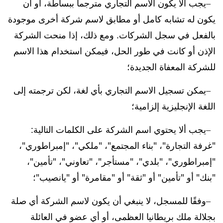
يجب ألا يكون الاسم التجاري مترجماً ببساطة، أو أن
يكون له تشابه كامل أو مطابق لاسم شركة أخرى موجودة
بالفعل في سجل الشركات. ومع ذلك، إذا منحت الشركة
الإذن أو كانت في طور الحل، فيمكن استخدام هذا الاسم
للشركة المعفاة الجديدة؛
يمكن تسجيل الاسم التجاري بأي لغة، لكن ترجمته إلى
اللغة الإنجليزية إلزامية؛
يجب ألا يحتوي اسم الشركة على الكلمات التالية:
"غرفة التجارة"، "بناء المجتمع"، "ملكي"، "إمبراطوري"،
"إمبراطوري"، "بلدي"، "مستأجر"، "تعاوني"، "تأمين"،
"بنك" أو "تأمين" أو "ثقة" أو "مقامرة" أو "يانصيب"؛
وفقًا للمسجل، لا ينبغي أن يكون لاسم الشركة أي صلة
بجلالة ملك بريطانيا العظمى، أو أي عضو في العائلة