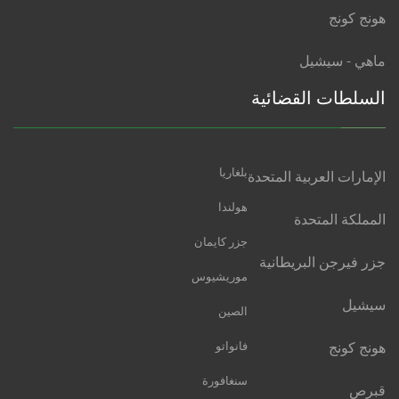
هونج كونج
ماهي - سيشيل
السلطات القضائية
بلغاريا
الإمارات العربية المتحدة
هولندا
المملكة المتحدة
جزر كايمان
جزر فيرجن البريطانية
موريشيوس
سيشيل
الصين
هونج كونج
فانواتو
سنغافورة
قبرص