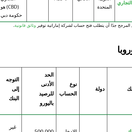
التجاري
المتحدة
(CBD) هو
حكومة دبي
المرجح جدًا أن يتطلب فتح حساب لشركة إماراتية توفير
وثائق قانونية
.
روبا
الحد
التوجه
نوع
الأدنى
نك
دولة
إلى
الحساب
للرصيد
البنك
باليورو
غير
نك
الادخار
500.000