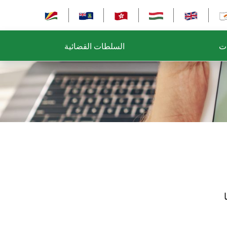
ات
السلطات القضائية