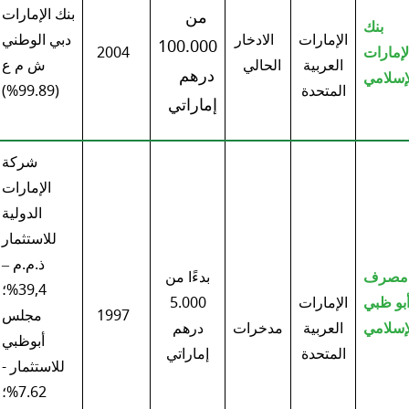
بنك الإمارات
من
بنك
الإمارات
الادخار
دبي الوطني
100.000
لإمارات
2004
العربية
الحالي
ش م ع
درهم
إسلامي
المتحدة
(99.89%)
إماراتي
شركة
الإمارات
الدولية
للاستثمار
ذ.م.م –
مصرف
بدءًا من
39,4%؛
بو ظبي
الإمارات
5.000
1997
مجلس
إسلامي
العربية
مدخرات
درهم
أبوظبي
المتحدة
إماراتي
للاستثمار -
7.62%؛