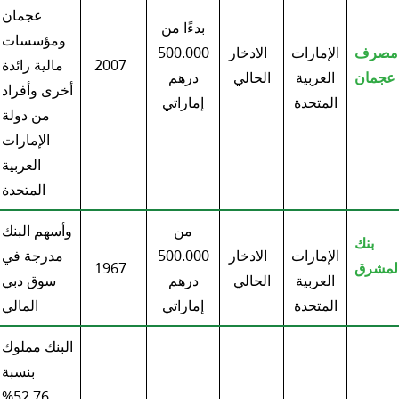
عجمان
بدءًا من
ومؤسسات
مصرف
الإمارات
الادخار
500.000
2007
مالية رائدة
عجمان
العربية
الحالي
درهم
أخرى وأفراد
المتحدة
إماراتي
من دولة
الإمارات
العربية
المتحدة
من
وأسهم البنك
بنك
الإمارات
الادخار
500.000
مدرجة في
لمشرق
1967
العربية
الحالي
درهم
سوق دبي
المتحدة
إماراتي
المالي
البنك مملوك
بنسبة
52.76%