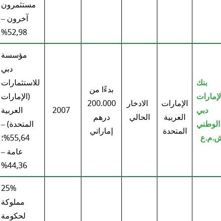
مستثمرون
آخرون –
52,98%
مؤسسة
دبي
بنك
للاستثمارات
بدءًا من
لإمارات
(الإمارات
الإمارات
الادخار
200.000
دبي
2007
العربية
العربية
الحالي
درهم
الوطني
المتحدة) –
المتحدة
إماراتي
.م.ع
55,64%؛
عامة –
44,36%
25%
مملوكة
لحكومة