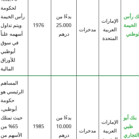
لحكومة
نك رأس
بدءًا من
رأس الخيمة
الإمارات
الخيمة
25.000
1976
ويتم تداول
العربية
مدخرات
لوطني
درهم
أسهمه علناً
المتحدة
في سوق
أبوظبي
للأوراق
المالية
المساهم
الرئيسي هو
حكومة
أبوظبي،
بنك أبو
بدءًا من
حيث تمتلك
الإمارات
ظبي
10.000
1985
65% من
العربية
مدخرات
التجاري
درهم
الأسهم من