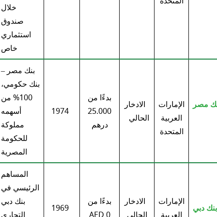
المتحدة
خلال
صندوق
استثماري
خاص
بنك مصر –
بنك حكومي،
بدءًا من
100% من
نك مصر
الإمارات
الادخار
25.000
1974
أسهمه
العربية
الحالي
درهم
مملوكة
المتحدة
للحكومة
المصرية
المساهم
الرئيسي في
الإمارات
الادخار
بدءًا من
بنك دبي
بنك دبي
1969
العربية
الحالي
0 AED
التجاري