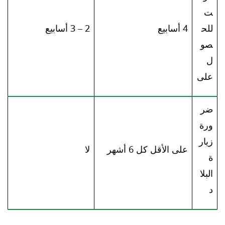
ت
للح
4 أسابيع
2 – 3 أسابيع
صو
ل
على
ضر
ورة
زيار
على الأقل كل 6 أشهر
لا
ة
البلا
د