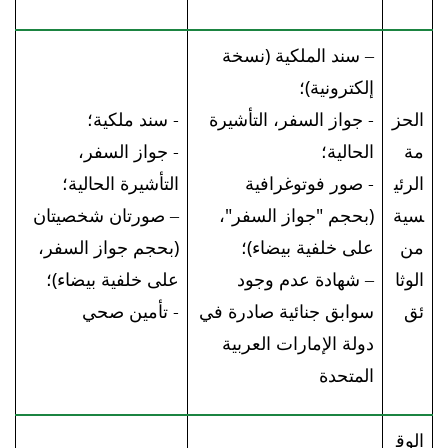
– سند الملكية (نسخة
إلكترونية)؛
الحز
- جواز السفر، التأشيرة
- سند ملكية؛
مة
الحالية؛
- جواز السفر،
الرئي
- صور فوتوغرافية
التأشيرة الحالية؛
سية
(بحجم "جواز السفر"،
– صورتان شخصيتان
من
على خلفية بيضاء)؛
(بحجم جواز السفر،
الوثا
– شهادة عدم وجود
على خلفية بيضاء)؛
ئق
سوابق جنائية صادرة في
- تأمين صحي
دولة الإمارات العربية
المتحدة
الوق