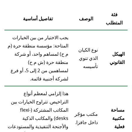
فئة
الوصف
تفاصيل أساسية
المتطلب
يجب الاختيار من بين الخيارات
المتاحة: مؤسسة منطقة حرة (م
نوع الكيان
الهيكل
م ح) لمساهم واحد، أو شركة
الذي تنوي
القانوني
منطقة حرة (ش م ح)
تأسيسه
لمساهمين من 2 إلى 5، أو فرع
لشركة أجنبية قائمة.
هذا إلزامي لمعظم أنواع
التراخيص. تتراوح الخيارات بين
مساحة
المكاتب المشتركة (flexi-
مكتب مؤجّر
مكتبية
desks) والمكاتب الذكية
داخل جافزا.
فعلية
والأجنحة التنفيذية والمستودعات