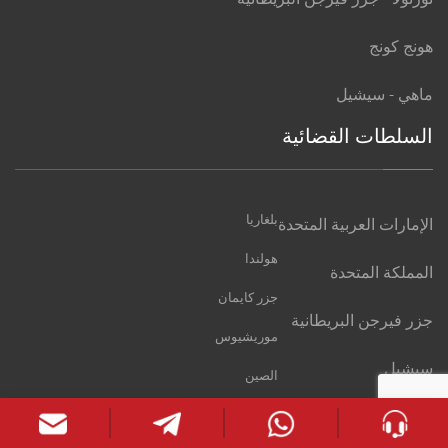
هونج كونج
ماهي - سيشيل
السلطات القضائية
بلغاريا
الإمارات العربية المتحدة
هولندا
المملكة المتحدة
جزر كايمان
جزر فيرجن البريطانية
موريشيوس
سيشيل
الصين
هونج كونج
فانواتو