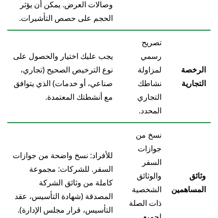
وصالات العرض. يمكن أن يؤثر
الحجم على حصص التأشيرات.
تصريح
رسمي
يجب عليك اختيار والحصول على
الرخصة
لمزاولة
نوع الترخيص الصحيح (تجاري،
التجارية
نشاطك
صناعي، أو خدمات) الذي يتوافق
التجاري
مع أنشطتك المعتمدة.
المحدد.
نسخ من
جوازات
للأفراد: نسخ واضحة من جوازات
السفر
السفر. للشركات: مجموعة
وثائق
والوثائق
كاملة من وثائق الشركة
المساهمين
الشخصية
المصدقة (شهادة التأسيس، عقد
ذات الصلة
التأسيس، قرار مجلس الإدارة).
لجميع