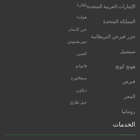
بلغاريا
الإمارات العربية المتحدة
هولندا
المملكة المتحدة
جزر كايمان
جزر فيرجن البريطانية
موريشيوس
سيشيل
الصين
هونج كونج
فانواتو
سنغافورة
قبرص
ديلاوير
المجر
جبل طارق
رومانيا
الخدمات