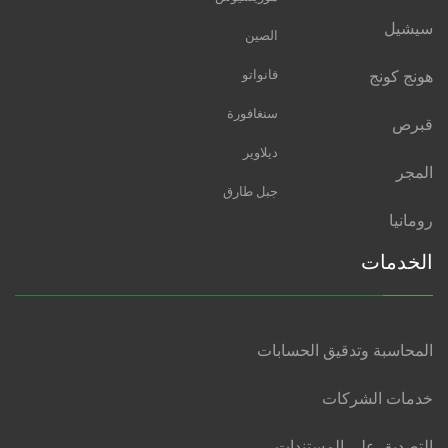
سيشيل
الصين
هونج كونج
فانواتو
سنغافورة
قبرص
ديلاوير
المجر
جبل طارق
رومانيا
الخدمات
المحاسبة وتدقيق الحسابات
خدمات الشركات
التصديق على المستندات